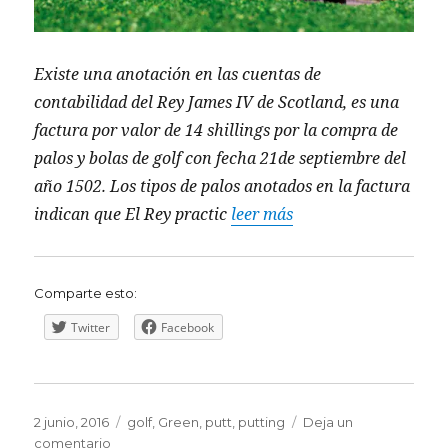
Existe una anotación en las cuentas de
contabilidad del Rey James IV de Scotland, es una
factura por valor de 14 shillings por la compra de
palos y bolas de golf con fecha 21de septiembre del
año 1502. Los tipos de palos anotados en la factura
indican que El Rey practic
leer más
Comparte esto:
Twitter
Facebook
Publicado
Etiquetas
2 junio, 2016
golf
,
Green
,
putt
,
putting
Deja un
el
en
comentario