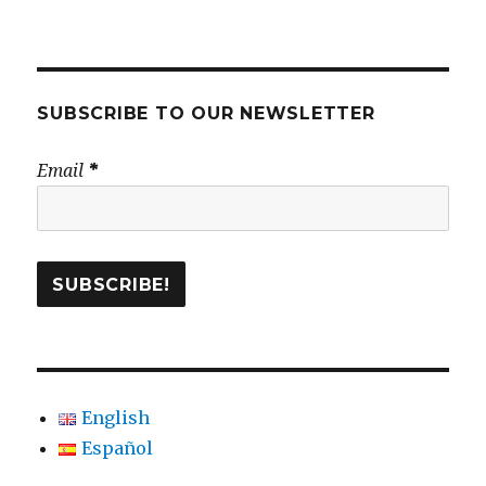
Pateando
y
el
Putter
SUBSCRIBE TO OUR NEWSLETTER
Email
*
English
Español