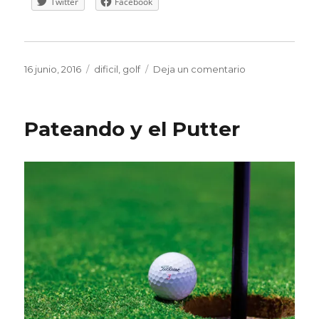
Twitter
Facebook
Publicado
Etiquetas
en
16 junio, 2016
dificil
,
golf
Deja un comentario
el
¿Es
golf
tan
Pateando y el Putter
difícil?