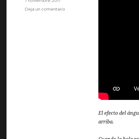
Publicado
7 noviembre, 2017
el
en
Deja un comentario
Cuando
la
bola
reposa
cuesta
arriba.
El efecto del ángu
arriba.