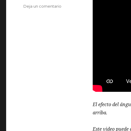
el
en
Deja un comentario
Cuando
la
bola
reposa
cuesta
arriba.
El efecto del ángu
arriba.
Este video puede a