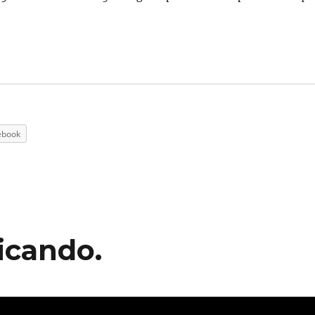
ebook
icando.