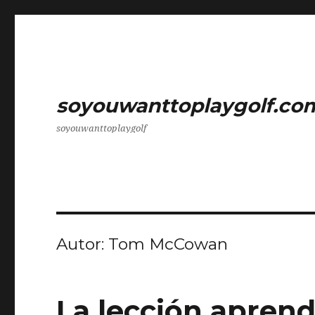
soyouwanttoplaygolf.co
soyouwanttoplaygolf
Autor:
Tom McCowan
La lección aprend