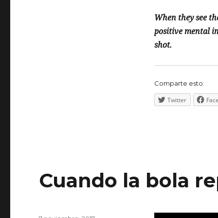
When they see thei
positive mental i
shot.
Comparte esto:
Twitter
Fac
Cuando la bola re