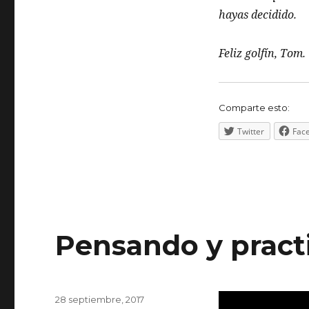
hayas decidido.
Feliz golfín, Tom.
Comparte esto:
Twitter
Fac
Pensando y pract
Publicado
28 septiembre, 2017