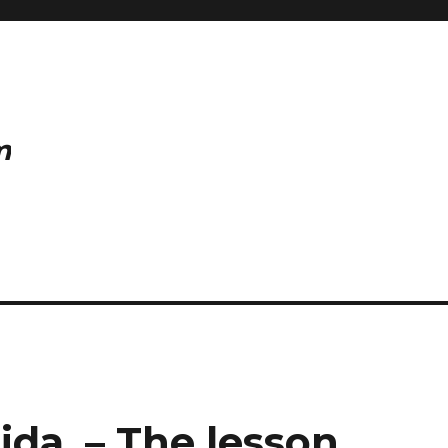
m
ida. – The lesson