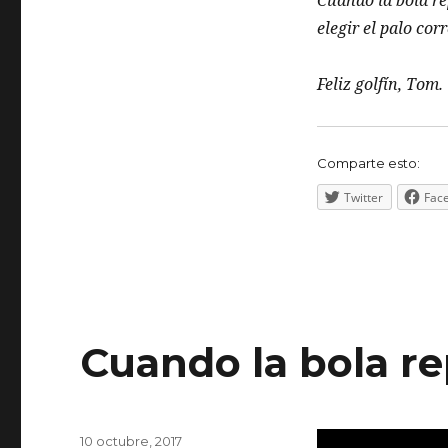
Cuando la bola re
elegir el palo cor
Feliz golfín, Tom.
Comparte esto:
Twitter
Fac
Cuando la bola re
Publicado
10 octubre, 2017